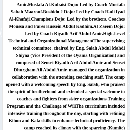
Amir.​Mustafa Al-Kubaisi Dojo: Led by Coach Mustafa
Sabah Maarouf.​Bushido 2 Dojo: Led by Coach Hadi Iyad
Al-Khafaji.​Champions Dojo: Led by the brothers, Coaches
Moussa and Fares Hussein Abdul Kadhim.​Al-Zaeem Dojo:
Led by Coach Riyadh Arif Abdul Amir.​High-Level
Technical and Organizational Management​The supervising
technical committee, chaired by Eng. Salah Abdul Mahdi
Shiyaa (Vice President of the Oyama Organization) and
composed of Sensei Riyadh Arif Abdul Amir and Sensei
Dhurgham Ali Abdul Amir, managed the organization in
collaboration with the attending coaching staff. The camp
opened with a welcoming speech by Eng. Salah, who praised
the spirit of brotherhood and extended a special welcome to
coaches and fighters from sister organizations.​Training
Program and the Challenge of Will​The curriculum included
intensive training throughout the day, starting with refining
Kihon and Kata skills to enhance technical proficiency. The
camp reached its climax with the sparring (Kumite)