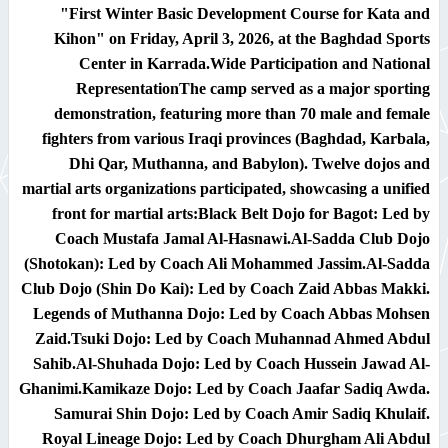
"First Winter Basic Development Course for Kata and
Kihon" on Friday, April 3, 2026, at the Baghdad Sports
Center in Karrada.​Wide Participation and National
Representation​The camp served as a major sporting
demonstration, featuring more than 70 male and female
fighters from various Iraqi provinces (Baghdad, Karbala,
Dhi Qar, Muthanna, and Babylon). Twelve dojos and
martial arts organizations participated, showcasing a unified
front for martial arts:​Black Belt Dojo for Bagot: Led by
Coach Mustafa Jamal Al-Hasnawi.​Al-Sadda Club Dojo
(Shotokan): Led by Coach Ali Mohammed Jassim.​Al-Sadda
Club Dojo (Shin Do Kai): Led by Coach Zaid Abbas Makki.​
Legends of Muthanna Dojo: Led by Coach Abbas Mohsen
Zaid.​Tsuki Dojo: Led by Coach Muhannad Ahmed Abdul
Sahib.​Al-Shuhada Dojo: Led by Coach Hussein Jawad Al-
Ghanimi.​Kamikaze Dojo: Led by Coach Jaafar Sadiq Awda.​
Samurai Shin Dojo: Led by Coach Amir Sadiq Khulaif.​
Royal Lineage Dojo: Led by Coach Dhurgham Ali Abdul