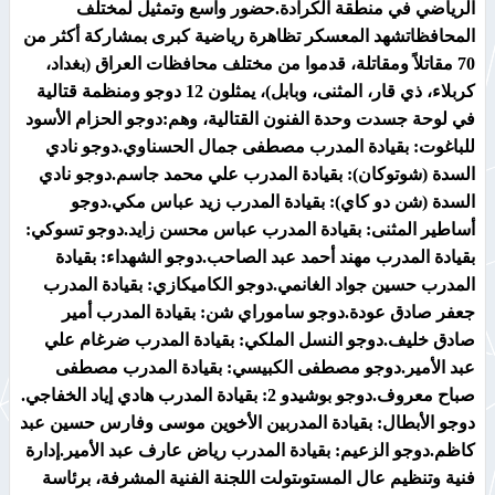
الرياضي في منطقة الكرادة.​حضور واسع وتمثيل لمختلف
المحافظاتشهد المعسكر تظاهرة رياضية كبرى بمشاركة أكثر من
70 مقاتلاً ومقاتلة، قدموا من مختلف محافظات العراق (بغداد،
كربلاء، ذي قار، المثنى، وبابل)، يمثلون 12 دوجو ومنظمة قتالية
في لوحة جسدت وحدة الفنون القتالية، وهم:​دوجو الحزام الأسود
للباغوت: بقيادة المدرب مصطفى جمال الحسناوي.​دوجو نادي
السدة (شوتوكان): بقيادة المدرب علي محمد جاسم.​دوجو نادي
السدة (شن دو كاي): بقيادة المدرب زيد عباس مكي.​دوجو
أساطير المثنى: بقيادة المدرب عباس محسن زايد.​دوجو تسوكي:
بقيادة المدرب مهند أحمد عبد الصاحب.​دوجو الشهداء: بقيادة
المدرب حسين جواد الغانمي.​دوجو الكاميكازي: بقيادة المدرب
جعفر صادق عودة.​دوجو ساموراي شن: بقيادة المدرب أمير
صادق خليف.​دوجو النسل الملكي: بقيادة المدرب ضرغام علي
عبد الأمير.​دوجو مصطفى الكبيسي: بقيادة المدرب مصطفى
صباح معروف.​دوجو بوشيدو 2: بقيادة المدرب هادي إياد الخفاجي.​
دوجو الأبطال: بقيادة المدربين الأخوين موسى وفارس حسين عبد
كاظم.​دوجو الزعيم: بقيادة المدرب رياض عارف عبد الأمير.​إدارة
فنية وتنظيم عال المستوىتولت اللجنة الفنية المشرفة، برئاسة