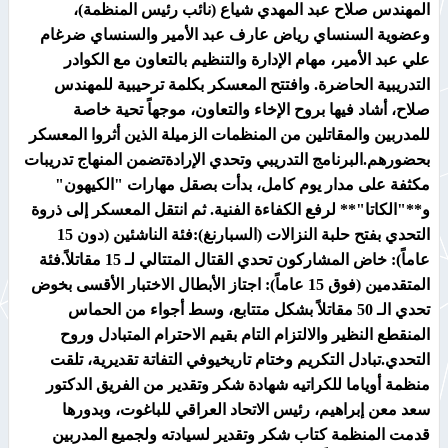
المهندس صلاح عبد المهدي شياع (نائب رئيس المنظمة)،
وعضوية السنساي رياض عارف عبد الأمير والسنساي ضرغام
علي عبد الأمير، مهام الإدارة والتنظيم بالتعاون مع الكوادر
التدريبية الحاضرة. وافتتح المعسكر بكلمة ترحيبية للمهندس
صلاح، أشاد فيها بروح الإخاء والتعاون، موجهاً تحية خاصة
للمدربين والمقاتلين من المنظمات الزميلة الذين أثروا المعسكر
بحضورهم.​البرنامج التدريبي وتحدي الإرادةتضمن المنهاج تدريبات
مكثفة على مدار يوم كامل، بدأت بصقل مهارات "الكيهون"
و**"الكاتا"** لرفع الكفاءة الفنية. ثم انتقل المعسكر إلى ذروة
التحدي بفتح حلبة النزالات (السبارنغ):​فئة الناشئين (دون 15
عاماً): خاض المشاركون تحدي القتال المتتالي لـ 15 مقاتلاً.​فئة
المتقدمين (فوق 15 عاماً): اجتاز الأبطال الاختبار الأقسى بخوض
تحدي الـ 50 مقاتلاً بشكل متتابع، وسط أجواء من الحماس
المنقطع النظير والالتزام التام بقيم الاحترام المتبادل وروح
التحدي.​تبادل التكريم وختام تاريخيوفي التفاتة تقديرية، تلقت
منظمة أوياما للكراتيه شهادة شكر وتقدير من الفريق الدكتور
سعد معن إبراهيم، رئيس الاتحاد العراقي للباغوت، وبدورها
قدمت المنظمة كتاب شكر وتقدير لسيادته ولجميع المدربين