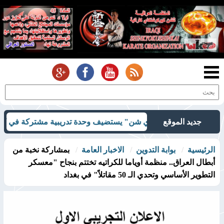
جديد الموقع
اموراي شن" يستضيف وحدة تدريبية مشتركة في كربلاء
بحضور اللجنة المركزية وأكثر م
الرئيسية
بوابة التدوين
الاخبار العامة
بمشاركة نخبة من
أبطال العراق.. منظمة أوياما للكراتيه تختتم بنجاح "معسكر
التطوير الأساسي وتحدي الـ 50 مقاتلاً" في بغداد