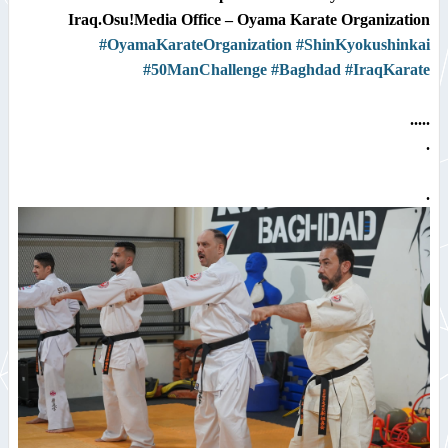
Iraq.​Osu!​Media Office – Oyama Karate Organization​
#OyamaKarateOrganization
#ShinKyokushinkai
#50ManChallenge
#Baghdad
#IraqKarate
.....
.
.