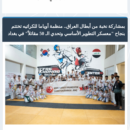
بمشاركة نخبة من أبطال العراق.. منظمة أوياما للكراتيه تختتم
بنجاح "معسكر التطوير الأساسي وتحدي الـ 50 مقاتلاً" في بغداد