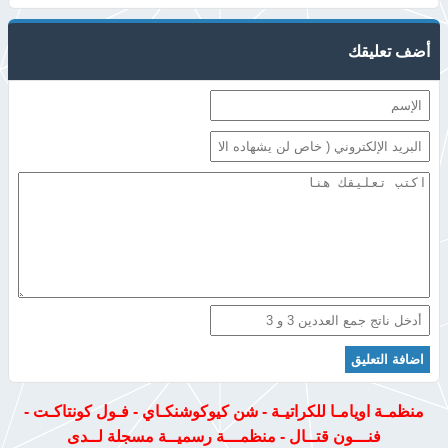
أضف تعليقك
منظمـة اويامـا للكراتيـة - شن كيوكوشنكـاي - فـول كونتاكـت -
فنـــون قتــال - منظمـــة رسميــة مسجلة لــدى