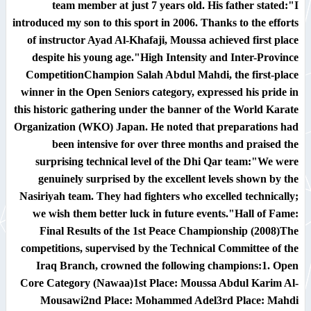
team member at just 7 years old. His father stated:"I
introduced my son to this sport in 2006. Thanks to the efforts
of instructor Ayad Al-Khafaji, Moussa achieved first place
despite his young age."
High Intensity and Inter-Province
Competition
Champion
Salah Abdul Mahdi
, the first-place
winner in the Open Seniors category, expressed his pride in
this historic gathering under the banner of the
World Karate
Organization (WKO) Japan
. He noted that preparations had
been intensive for over three months and praised the
surprising technical level of the Dhi Qar team:"We were
genuinely surprised by the excellent levels shown by the
Nasiriyah team. They had fighters who excelled technically;
we wish them better luck in future events."
Hall of Fame:
Final Results of the 1st Peace Championship (2008)
The
competitions, supervised by the Technical Committee of the
Iraq Branch, crowned the following champions:
1. Open
Core Category (Nawaa)
1st Place:
Moussa Abdul Karim Al-
Mousawi
2nd Place:
Mohammed Adel
3rd Place:
Mahdi