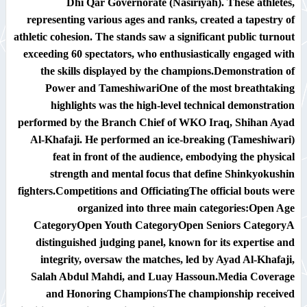
Dhi Qar Governorate (Nasiriyah). These athletes,
representing various ages and ranks, created a tapestry of
athletic cohesion. The stands saw a significant public turnout
exceeding
60 spectators
, who enthusiastically engaged with
the skills displayed by the champions.
Demonstration of
Power and Tameshiwari
One of the most breathtaking
highlights was the high-level technical demonstration
performed by the Branch Chief of WKO Iraq,
Shihan Ayad
Al-Khafaji
. He performed an ice-breaking (
Tameshiwari
)
feat in front of the audience, embodying the physical
strength and mental focus that define Shinkyokushin
fighters.
Competitions and Officiating
The official bouts were
organized into three main categories:
Open Age
Category
Open Youth Category
Open Seniors Category
A
distinguished judging panel, known for its expertise and
integrity, oversaw the matches, led by
Ayad Al-Khafaji
,
Salah Abdul Mahdi
, and
Luay Hassoun
.
Media Coverage
and Honoring Champions
The championship received