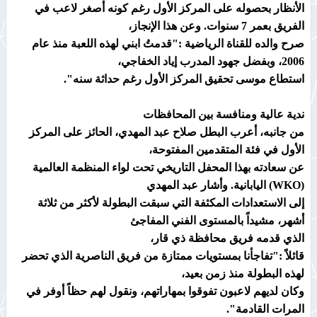
الأنظار بحصوله على المركز الأول رغم كونه أصغر لاعب في
الفريق بعمر 7 سنوات. وعن هذا الإنجاز،
صرح والده للقناة الرياضية :"قدمتُ ابني لهذه اللعبة منذ عام
2006، وبفضل جهود المدرب إياد الخفاجي،
استطاع موسى تحقيق المركز الأول رغم حداثة سنه".
ندية عالية ومنافسة بين المحافظات
من جانبه، أعرب البطل صلاح عبد المهدي، الحائز على المركز
الأول في فئة المتقدمين المفتوحة،
عن سعادته بهذا المحفل التاريخي تحت لواء المنظمة العالمية
(WKO) اليابانية. وأشار عبد المهدي
إلى الاستعدادات المكثفة التي سبقت البطولة لأكثر من ثلاثة
أشهر، مشيداً بالمستوى الفني المفاجئ
الذي قدمه فريق محافظة ذي قار،
قائلاً :"تفاجأنا بمستويات ممتازة من فريق الناصرية الذي تحضر
لهذه البطولة منذ زمن بعيد،
وكان لديهم لاعبون تفوقوا بمهاراتهم، ونقول لهم حظاً أوفر في
المرات القادمة".