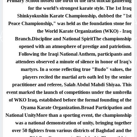
Primary School hosted the birth of the first official gathering
for the world’s strongest karate style. The
1st Iraq
Shinkyokushin Karate Championship
, dubbed the
"1st
Peace Championship,"
was held as the foundation stone for
the
World Karate Organization (WKO) - Iraq
Branch
.
Discipline and National Spirit
The championship
opened with an atmosphere of prestige and patriotism.
Following the Iraqi National Anthem, participants and
attendees observed a minute of silence in honor of Iraq's
martyrs. In a scene reflecting true
"Budo"
values, the
players recited the martial arts oath led by the senior
practitioner and referee,
Salah Abdul Mahdi Shiyaa
. This
event marked the launch of competitions under the umbrella
of WKO Iraq, established before the formal founding of the
Oyama Karate Organization.
Broad Participation and
National Unity
More than a sporting event, the championship
was a national demonstration of unity, bringing together
over
50 fighters
from various districts of Baghdad and the