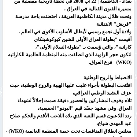
بغداد - الكاظمية | 22 آب 2008 في لحظة تاريخية مفصلية من
مسيرة الفنون القتالية في العراق ،
وتحت ظلال مدينة الكاظمية العريقة ، احتضنت باحة مدرسة
"فريش" الابتدائية
ولادة أول تجمع رسمي لأبطال الأسلوب الأقوى في العالم .
أقيمت "بطولة العراق الأولى للشين كيوكوشينكاي
كاراتيه"، والتي وُسمت بـ "بطولة السلام الأولى"،
لتكون حجر الزاوية الذي انطلقت منه المنظمة العالمية للكاراتيه
(WKO) - فرع العراق.
الانضباط والروح الوطنية
افتُتحت البطولة بأجواء غلبت عليها الهيبة والروح الوطنية، حيث
عزف النشيد الوطني العراقي،
تلاه وقوف المشاركين والحضور دقيقة صمت إجلالاً لشهداء
العراق. وفي مشهد جسّد قيم "البودو" الحقيقية،
ردد اللاعبون قسم اللعبة الذي تلاه اللاعب الأقدم والحكم صلاح
عبد المهدي شياع،
معلنين انطلاق المنافسات تحت خيمة المنظمة العالمية (WKO) -