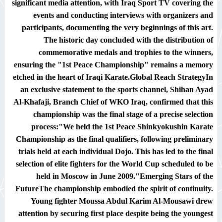
significant media attention, with
Iraq Sport TV
covering the
events and conducting interviews with organizers and
participants, documenting the very beginnings of this art.
The historic day concluded with the distribution of
commemorative medals and trophies to the winners,
ensuring the "1st Peace Championship" remains a memory
etched in the heart of Iraqi Karate.
Global Reach Strategy
In
an exclusive statement to the sports channel,
Shihan Ayad
Al-Khafaji
, Branch Chief of WKO Iraq, confirmed that this
championship was the final stage of a precise selection
process:"We held the 1st Peace Shinkyokushin Karate
Championship as the final qualifiers, following preliminary
trials held at each individual Dojo. This has led to the final
selection of elite fighters for the
World Cup
scheduled to be
held in
Moscow in June 2009
."
Emerging Stars of the
Future
The championship embodied the spirit of continuity.
Young fighter
Moussa Abdul Karim Al-Mousawi
drew
attention by securing first place despite being the youngest