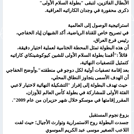
الأبطال الفائزين، لتبقى "بطولة السلام الأولى"
ذكرى محفورة في وجدان الكاراتيه العراقية.
استراتيجية الوصول إلى العالمية
في تصريح خاص للقناة الرياضية، أكد الشيهان إياد الخفاجي،
رئيس فرع العراق،
أن هذه البطولة تمثل المحطة الختامية لعملية اختيار دقيقة،
قائلاً :"أقمنا بطولة السلام الأولى للشين كيوكوشينكاي كاراتيه
كتمثيل للتصفيات النهائية،
بعد إقامة تصفيات أولية لكل دوجو في منطقته".وأوضح الخفاجي
أن الهدف الأسمى يتجاوز النطاق المحلي،
حيث تهدف البطولة إلى إفراز "التشكيلة النهائية لاختيار لاعبي
الفئة الأولى للمشاركة في بطولة كأس العالم للأوزان،
المقرر إقامتها في موسكو خلال شهر حزيران من عام 2009".
بزوغ نجوم المستقبل
جسدت البطولة روح الاستمرارية وتوارث الأجيال؛ حيث لفت
اللاعب الصغير موسى عبد الكريم الموسوي