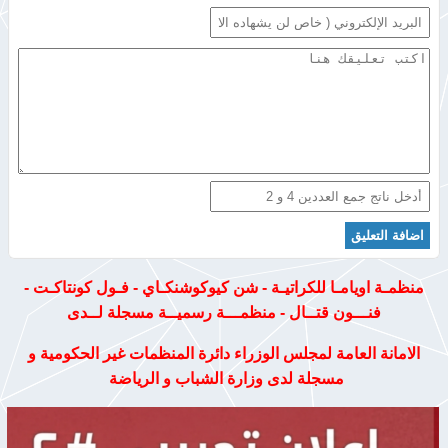
منظمـة اويامـا للكراتيـة - شن كيوكوشنكـاي - فـول كونتاكـت -
فنـــون قتــال - منظمـــة رسميــة مسجلة لــدى
الامانة العامة لمجلس الوزراء دائرة المنظمات غير الحكومية و
مسجلة لدى وزارة الشباب و الرياضة