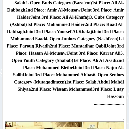
Salah
2. Open Buds Category (Bara'em)
1st Place:
Ali Al-
Dabbagh
2nd Place:
Amir Al-Mousawi
Joint 3rd Place:
Amir
Haider
Joint 3rd Place:
Ali Al-Khafaji
3. Cubs Category
(Ashbal)
1st Place:
Mohammed Haider
2nd Place:
Raad Al-
Dabbagh
Joint 3rd Place:
Youssef Al-Khafaji
Joint 3rd Place:
Mohammed Saad
4. Open Juniors Category (Nashi'een)
1st
Place:
Farouq Riyadh
2nd Place:
Muntadhar Qabil
Joint 3rd
Place:
Hassan Al-Mousawi
Joint 3rd Place:
Karrar Ali
5.
Open Youth Category (Shabab)
1st Place:
Ali Al-Asadi
2nd
Place:
Mohammed Bleibel
Joint 3rd Place:
Najm Al-
Salihi
Joint 3rd Place:
Mohammed Abbas
6. Open Seniors
Category (Mutaqadimeen)
1st Place:
Salah Abdul Mahdi
Shiyaa
2nd Place:
Wissam Mohammed
3rd Place:
Luay
Hassoun
..........................
.