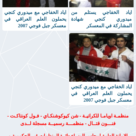
اياد الخفاجي يستلم من
اياد الخفاجي مع ميدوري كنجي
ميدوري كنجي شهادة
يحملون العلم العراقي في
المشاركة في المعسكر
معسكر جبل فوجي 2007
اياد الخفاجي مع ميدوري كنجي
يحملون العلم العراقي في
معسكر جبل فوجي 2007
منظمـة اويامـا للكراتيـة - شن كيوكوشنكـاي - فـول كونتاكـت -
فنـــون قتــال - منظمـــة رسميــة مسجلة لــدى
الامانة العامة لمجلس الوزراء دائرة المنظمات غير الحكومية و