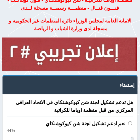
منظمـة اويامـا للكراتيـة - شن كيوكوشنكـاي - فـول كونتاكـت -
فنـــون قتــال - منظمـــة رسميــة مسجلة لــدى
الامانة العامة لمجلس الوزراء دائرة المنظمات غير الحكومية و
مسجلة لدى وزارة الشباب و الرياضة
إستفتاء
هل تدعم تشكيل لجنة شن كيوكوشنكاي في الاتحاد العراقي
المركزي من قبل منظمة اوياما للكراتية
نعم ادعم تشكيل لجنة شن كيوكوشنكاي
44%