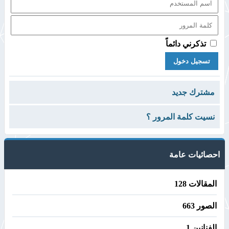
تذكرني دائماً
مشترك جديد
نسيت كلمة المرور ؟
احصائيات عامة
المقالات 128
الصور 663
الفنانين 1