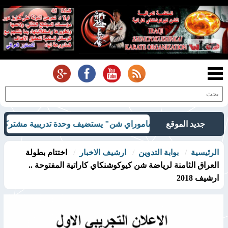
جديد الموقع
ية.. "دوجو ساموراي شن" يستضيف وحدة تدريبية مشتركة في كربلاء
الرئيسية
بوابة التدوين
ارشيف الاخبار
اختتام بطولة
العراق الثامنة لرياضة شن كيوكوشنكاي كاراتية المفتوحة ..
ارشيف 2018