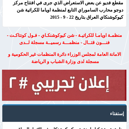
مقطع فديو عن بعض الاستعراض الذي جرى في افتتاح مركز
دوجو محارب الساموراي التابع لمنظمة اوياما للكراتية شن
كيوكوشنكاي العراق بتاريخ 22 - 9 - 2015
منظمـة اويامـا للكراتيـة - شن كيوكوشنكـاي - فـول كونتاكـت -
فنـــون قتــال - منظمـــة رسميــة مسجلة لــدى
الامانة العامة لمجلس الوزراء دائرة المنظمات غير الحكومية و
مسجلة لدى وزارة الشباب و الرياضة
إستفتاء