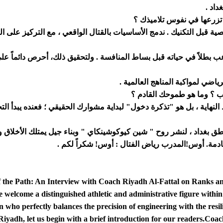
داد .
ي تزرعها في نفوس تلاميذك ؟
ة قبل التكنيك . ندمج الأساسيات بالقتال الواقعي ، مع التركيز على ال
لاعب بطلاً في حياته قبل بساط المنافسة . ولتحقيق ذلك، أحرص دائماً ع
اضي لمواكبة المناهج العالمية .
اب ؟ وما هو طموحك القادم ؟
هاية ، بل هو "تذكرة دخول" لبداية مشوارك الحقيقي ؛ فعنده يبدأ التحد
 بغداد ، لنشر روح " شين كيوكوشينكاي " وبناء جيل يمتلك الأخلاق وال
ادمة. أوس!المدرب رياض الفتال : أوس! شكراً لكم .
 the Path: An Interview with Coach Riyadh Al-Fattal on Ranks an
 welcome a distinguished athletic and administrative figure wit
 who perfectly balances the precision of engineering with the resi
iyadh, let us begin with a brief introduction for our readers.
Coach