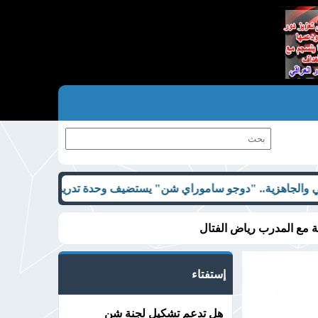
"دوجو ساموراي شن" يستضيف وحدة تدريبية مشتركة في كربلاء
بحضور
ة مع المدرب رياض الفتال
إستفتاء
هل تدعم تشكيل لجنة شن