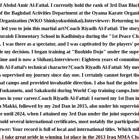
 Abdul Amir Al-Fattal. I currently hold the rank of 3rd Dan Bla
f the Baghdad Activities Department at the Oyama Karate Organizat
Organization (WKO Shinkyokushinkai).
Interviewer:
Returning to 
t led you to join this martial art?
Coach Riyadh Al-Fattal:
The story
Quraish Elementary School in Kadhimiya during the "1st Peace 
I was there as a spectator, and I was captivated by the players' p
 my decision. I began training at "Bushido Dojo" under the supe
time and is now a Shihan).
Interviewer:
Eighteen years of commitmen
 Al-Fattal’s technical character?
Coach Riyadh Al-Fattal:
My ment
s supervised my journey since day one. I certainly cannot forget
nal camps and provided invaluable direction. I also had the golden 
 Tsukamoto, and Sakakushi during World Cup training camps.
Int
es in your career.
Coach Riyadh Al-Fattal:
I earned my 1st Dan i
Makki, followed by my 2nd Dan in 2015, also under his supervisio
e until 2024, when I attained my 3rd Dan under the joint superv
ld several international certificates, most notably the participati
iewer:
Your record is full of local and international titles. Which mi
 I take great pride in winning 1st place in the 2013 Iraq MMA Ch