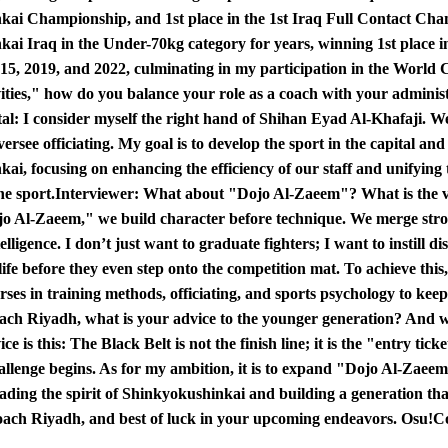
ai Championship, and 1st place in the 1st Iraq Full Contact Cham
ai Iraq in the Under-70kg category for years, winning 1st place 
015, 2019, and 2022, culminating in my participation in the World 
ties," how do you balance your role as a coach with your administ
al:
I consider myself the right hand of Shihan Eyad Al-Khafaji. We
versee officiating. My goal is to develop the sport in the capital an
ai, focusing on enhancing the efficiency of our staff and unifyin
he sport.
Interviewer:
What about "Dojo Al-Zaeem"? What is the visi
o Al-Zaeem," we build character before technique. We merge strong
telligence. I don’t just want to graduate fighters; I want to instill 
life before they even step onto the competition mat. To achieve thi
rses in training methods, officiating, and sports psychology to keep
ach Riyadh, what is your advice to the younger generation? And w
e is this: The Black Belt is not the finish line; it is the "entry tic
hallenge begins. As for my ambition, it is to expand "Dojo Al-Zaee
ding the spirit of Shinkyokushinkai and building a generation tha
ach Riyadh, and best of luck in your upcoming endeavors. Osu!
Co