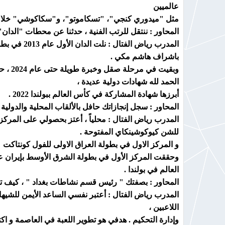
عالميين
مثل "ميدوري كنجي"، "تسكاموتو"، و"سكاكوشي" خلال
المحاور : ننتقل للرتب الفنية ، حدثنا عن محطات "الدان
باشراف هاشم مكي .
وبقيت
الحمد لله شهادات دولية عديدة ،
أبرزها شهادة المشاركة في كأس العالم ببولندا 2022 .
المحاور : سجل إنجازاتك حافل بالألقاب المحلية والدولية
للشن كيوكوشينكاي المفتوحة .
و المركز الاول في بطولة العراق الاولى للفول كونتاكت أما دو
العالم في بولندا .
المحاور : بصفتك " رئيس قسم نشاطات بغداد " ، كيف ت
المدرب رياض الفتال : أعتبر نفسي الساعد الأيمن للشيها
اللاعبين ،
وإدارة التحكيم . هدفي هو تطوير اللعبة في العاصمة و 