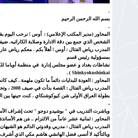
.
بسم الله الرحمن الرحيم
.
المحاور (مدير المكتب الإعلامي) : أوس ! نرحب اليوم بقامة رياضية 
الشخص الذي جمع بين دقة الادارة وصلابة الكاراتيه. ضيفنا
المدرب رياض الفتال : أوس ! أهلاً بكم . معكم رياض عارف
بمسؤولية رئيس قسم
Shinkyokushinkai ) .
المحاور : العودة للبدايات دائماً ما تكون ملهمة . كيف كا
المدرب رياض الفتال : القصة بدأت في صيف 2008 ، وتحديداً في ساحة مدرسة قريش الابتدائية بالكاظمية خلال "بطولة السلام الأولى"
بطولة العراق الأولى شن كيوكوشنكاي . كنت حينها بين الج
،
وباشرت التدريب في " بوشيدو دوجو " تحت إشراف الأستاذ 
المحاور : ثمانية عشر عاماً من الالتزام .. مَن هم الأسا
المدرب رياض الفتال : مدربي وقدوتي الدائم هو الشيهان 
وبالتأكيد لا أنسى فضل الهانشي هاشم مكي الذي أشرف عل