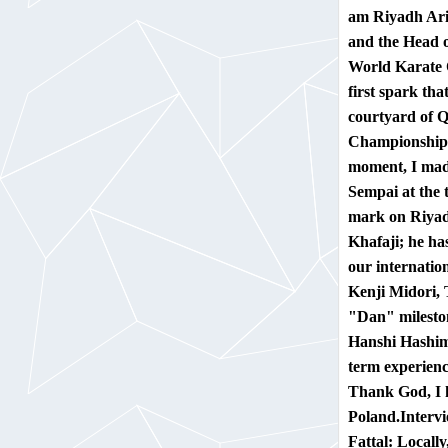
am Riyadh Arif
and the Head o
World Karate 
first spark tha
courtyard of 
Championship. 
moment, I made
Sempai at the 
mark on Riyadh
Khafaji; he ha
our internatio
Kenji Midori,
"Dan" mileston
Hanshi Hashim 
term experienc
Thank God, I ho
Poland.
Interv
Fattal:
Locally,