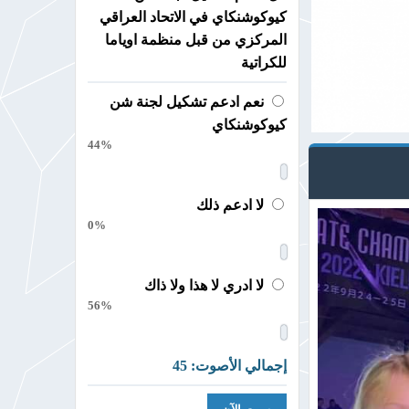
كيوكوشنكاي في الاتحاد العراقي
المركزي من قبل منظمة اوياما
للكراتية
نعم ادعم تشكيل لجنة شن
كيوكوشنكاي
44%
لا ادعم ذلك
0%
لا ادري لا هذا ولا ذاك
56%
إجمالي الأصوت: 45