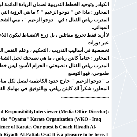
الكوادر وتوحيد الخطط التدريبية لضمان الريادة الدائمة لبغ
المحاور : ماذا عن " دوجو الزعيم " ؟ ما هي الرؤية الت
المدرب رياض الفتال : في " دوجو الزعيم " ، نبني الشخصي
الميداني.
لا أريد فقط تخريج مقاتلين ، بل زرع الانضباط ليكون ال
عبر دورات
تخصصية في أساليب التدريب ، التحكيم ، وعلم النفس الري
المحاور : ختاماً كابتن رياض ، ما هي نصيحتك لجيل الشب
المدرب رياض الفتال : نصيحتي : الحزام الأسود ليس خط الن
طموحي، فهو التوسع
بـ " دوجو الزعيم " خارج حدود الكاظمية ليصل لكل مناطق
المحاور: شكراً لك كابتن رياض، وبالتوفيق في مهامك الق
.......................................
d Responsibility
Interviewer (Media Office Director):
hin the "Oyama" Karate Organization (WKO - Iraq
lience of Karate. Our guest is Coach Riyadh Al-
 Riyadh Al-Fattal:
Osu! It is a pleasure to be here. I