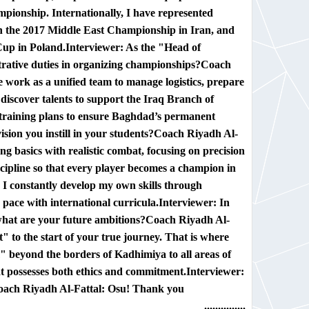
pionship. Internationally, I have represented
in the 2017 Middle East Championship in Iran, and
Cup in Poland.
Interviewer:
As the "Head of
rative duties in organizing championships?
Coach
 work as a unified team to manage logistics, prepare
d discover talents to support the Iraq Branch of
g training plans to ensure Baghdad’s permanent
on you instill in your students?
Coach Riyadh Al-
 basics with realistic combat, focusing on precision
discipline so that every player becomes a champion in
s, I constantly develop my own skills through
 pace with international curricula.
Interviewer:
In
hat are your future ambitions?
Coach Riyadh Al-
ket" to the start of your true journey. That is where
m" beyond the borders of Kadhimiya to all areas of
t possesses both ethics and commitment.
Interviewer:
ach Riyadh Al-Fattal:
Osu! Thank you
...............