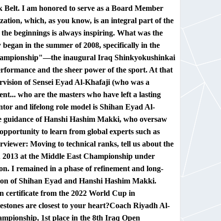
ck Belt. I am honored to serve as a Board Member
ion, which, as you know, is an integral part of the
the beginnings is always inspiring. What was the
 began in the summer of 2008, specifically in the
Championship"—the inaugural Iraq Shinkyokushinkai
erformance and the sheer power of the sport. At that
rvision of Sensei Eyad Al-Khafaji (who was a
t... who are the masters who have left a lasting
or and lifelong role model is Shihan Eyad Al-
 the guidance of Hanshi Hashim Makki, who oversaw
opportunity to learn from global experts such as
erviewer:
Moving to technical ranks, tell us about the
n 2013 at the Middle East Championship under
n. I remained in a phase of refinement and long-
ision of Shihan Eyad and Hanshi Hashim Makki.
on certificate from the 2022 World Cup in
lestones are closest to your heart?
Coach Riyadh Al-
ampionship, 1st place in the 8th Iraq Open