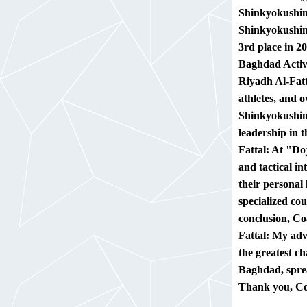
Shinkyokushink
Shinkyokushink
3rd place in 2
Baghdad Activi
Riyadh Al-Fatt
athletes, and o
Shinkyokushink
leadership in t
Fattal:
At "Doj
and tactical in
their personal 
specialized cou
conclusion, Co
Fattal:
My advic
the greatest c
Baghdad, sprea
Thank you, Co