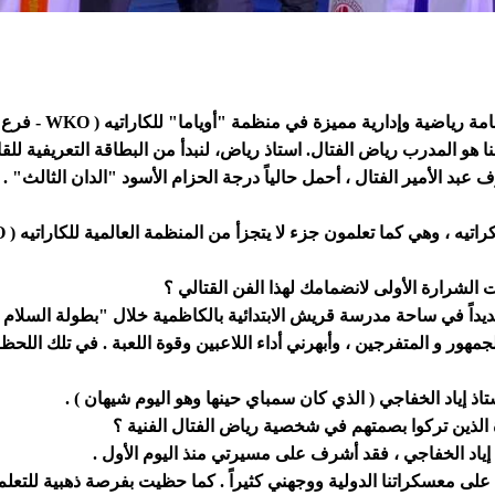
وإدارية مميزة في منظمة "أوياما" للكاراتيه ( WKO - فرع العراق ) ،
 هو المدرب رياض الفتال. استاذ رياض، لنبدأ من البطاقة التعريفية للقا
 عبد الأمير الفتال ، أحمل حالياً درجة الحزام الأسود "الدان الثالث" 
نشاطات بغداد و 
نت الشرارة الأولى لانضمامك لهذا الفن القتالي ؟
مهور و المتفرجين ، وأبهرني أداء اللاعبين وقوة اللعبة . في تلك اللح
إياد الخفاجي ( الذي كان سمباي حينها وهو اليوم شيهان ) .
تذة الذين تركوا بصمتهم في شخصية رياض الفتال الفنية ؟
إياد الخفاجي ، فقد أشرف على مسيرتي منذ اليوم الأول .
ى معسكراتنا الدولية ووجهني كثيراً . كما حظيت بفرصة ذهبية للتعلم