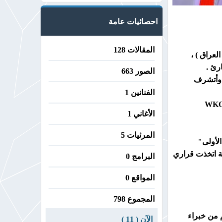
احصائيات عامة
المقالات 128
رئ .
الصور 663
. وأتشرف
الفنانين 1
عضو مجلس إدارة في منظمة أوياما للكراتيه ، وهي كما تعلمون جزء لا يتجزأ من المنظمة العالمية للكاراتيه ( WKO
الأغاني 1
المرئيات 5
ظة اتخذت قراري
البرامج 0
المواقع 0
المجموع 798
 من خبراء
الآن ( 11 )