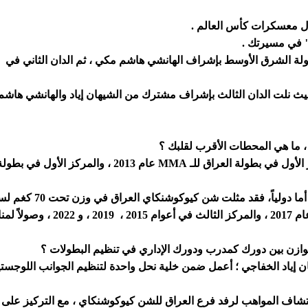
 معسكرات كأس العالم .
" في مسيرتك .
 في مرحلة صقل وخبرة طويلة حتى عام 2024 ، حيث نلت الدان الثالث بإشراف مشترك من الشيهان إياد والهان
 ، ما هي المحطات الأقرب لقلبك ؟
المدرب رياض الفتال : محلياً ، أعتز بحصولي على المركز الأول في بطولة العراق للـ MMA 
لياً، فقد مثلت شن كيوكوشنكاي العراق في وزن تحت 70 كغم لسنوات ،
وحققت المركز الأول في بطولة الشرق الأوسط بإيران عام 2017 ، وا
وازن بين دورك كمدرب ودورك الإداري في تنظيم البطولات ؟
ن إياد الخفاجي ؛ أعمل ضمن خلية نحل واحدة لتنظيم الجوانب اللوجستية
اكتشاف المواهب لرفد فرع العراق للشن كيوكوشنكاي ، مع التركيز على 